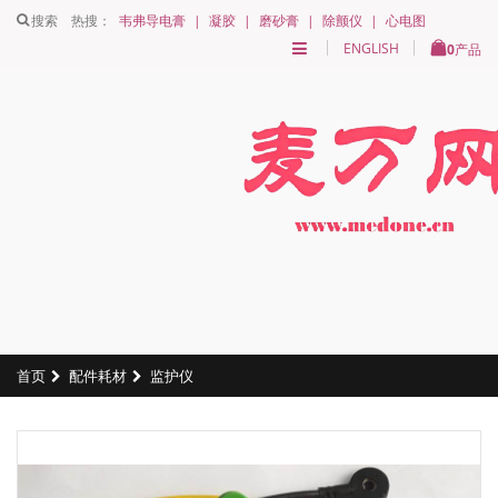
搜索
热搜：
韦弗导电膏
|
凝胶
|
磨砂膏
|
除颤仪
|
心电图
ENGLISH
0
产品
首页
配件耗材
监护仪