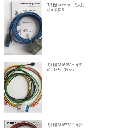
飞利浦M1191BL成人指
套血氧探头
飞利浦M1645A五导夹
式导联线（欧标）
飞利浦M1673A三导扣