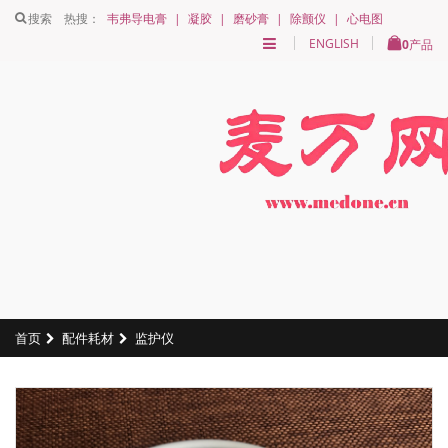
搜索
热搜：
韦弗导电膏
|
凝胶
|
磨砂膏
|
除颤仪
|
心电图
ENGLISH
0
产品
首页
配件耗材
监护仪